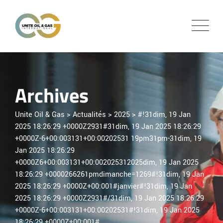
Skip
to
content
Archives
Unite Oil & Gas
>
Actualités
>
2025
>
#!31dim, 19 Jan
2025 18:26:29 +0000Z2931#31dim, 19 Jan 2025 18:26:29
+0000Z-6+00:003131+00:00202531 19pm31pm-31dim, 19
Jan 2025 18:26:29
+0000Z6+00:003131+00:002025312025dim, 19 Jan 2025
18:26:29 +0000266261pmdimanche=1269#!31dim, 19 Jan
2025 18:26:29 +0000Z+00:001#janvier#!31dim, 19 Jan
2025 18:26:29 +0000Z2931#/31dim, 19 Jan 2025 18:26:29
+0000Z-6+00:003131+00:00202531#!31dim, 19 Jan 2025
18:26:29 +0000Z+00:001#